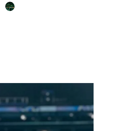
NQNdeportivo
2 min de lectura
¡Histórico! Iñaki Basiloff campeón
Paralímpico en Paris
El nadador neuquino se quedó con la
medalla de oro en los 200 mts medley. Iñaki
Basiloff hizo historia en los Juegos
Paralímpicos de...