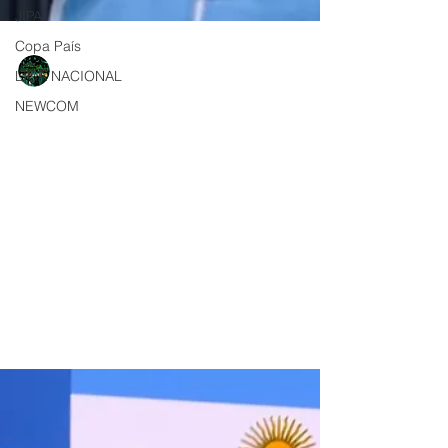
JIPA
Copa País
LIGA NACIONAL
NEWCOM
NQNdeportivo
1 min de lectura
Iñaki Basiloff cerró su histórica
participación en los Juegos
Paralímpicos
con diploma paralímpico en los 50
mariposas, el neuquino terminó con un oro y
un bronce en París 2024. Última
presentación del neuquino...