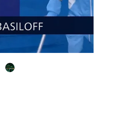
NQNdeportivo
1 min de lectura
Diploma Paralimpico para Iñaki en
los 100 espaldas