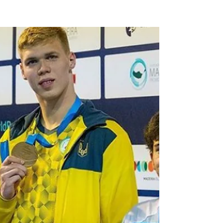
NQNdeportivo
2 min de lectura
Primera medalla en Manchester
para Basiloff
El Neuquino se quedó con el bronce en los
220 combinados, en lo que fue su primera
presentación en el mundial. Hoy va por los
400 libres....