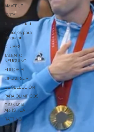
AMATEUR
EVITA
Tu comunidad
Consejos para
bloguear
CLUBES
TALENTO
NEUQUINO
EDITORIAL
LIFUNE SUR
DE SELECCIÓN
PARA OLIMPICOS
GIMNASIA
ARTÍSTICA
RAFTING
TIRO