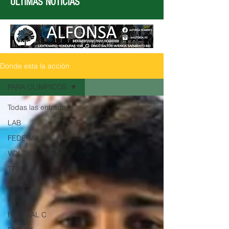
ÚLTIMAS NOTICIAS
Donde esta la acción
PARA OLIMPICOS
Todas las entradas
LAB
FEDERAL A
VOLEY
TFB
BASQUET
ACLAV
FEDERAL C