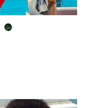
NQNdeportivo
2 min de lectura
Con el neuquino Basiloff, comienzan
los Juegos Paralímpicos de París
2024