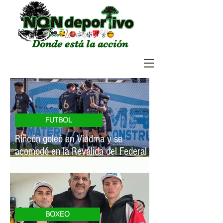
Donde está la acción
FUTBOL
Rincón goleó en Viedma y se
acomodó en la Reválida del Federal
A
BOXEO