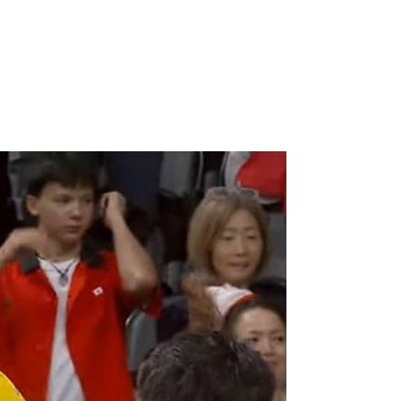
NQNdeportivo
1 min de lectura
Iñaki Basiloff volvió a subirse al
podio, ahora en los 400 libres
El nadador argentino se colgó la de bronce
luego de una gran carrera, acumulando su
segunda medalla en los juegos de Paris. La
historia...