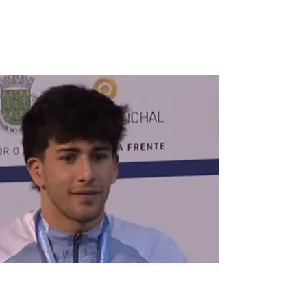
NQNdeportivo
1 min de lectura
Cuarta medalla mundialista para
Iñaki
El Neuquino se quedó con otra bronce, esta
vez en los 50 mts mariposas, que acumula
la cuarta en el mundial de para Natación. El
Mundial...