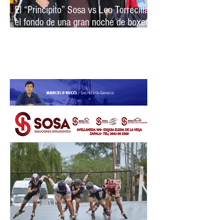
El “Principito” Sosa vs Leo Torrecilla,
el fondo de una gran noche de boxeo
en Vista Alegre
NQN deportivo
NQNdeportivo