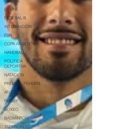
FUTBOL
LIFUNE
FEDERAL B
INTEGRACIÓN
FBN
COPA ARGENTINA
HANDBALL.
POLITICA
DEPORTIVA
NATACIÓN
PREMIOS PEHUEN
ATLETISMO
RUGBY
BOXEO
BÁDMINTON
TAEKWONDO