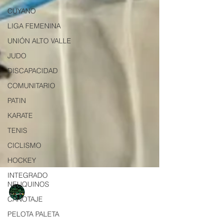
CUYANO
LIGA FEMENINA
UNIÓN ALTO VALLE
JUDO
DISCAPACIDAD
COMUNITARIO
PATIN
KARATE
TENIS
CICLISMO
HOCKEY
INTEGRADO
NEUQUINOS
CANOTAJE
NQNdeportivo
PELOTA PALETA
1 min de lectura