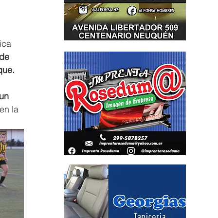
ica 
 de 
que.
 un 
en la 