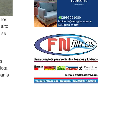
 los 
alto 
 se 
 
s 
lota 
anis 