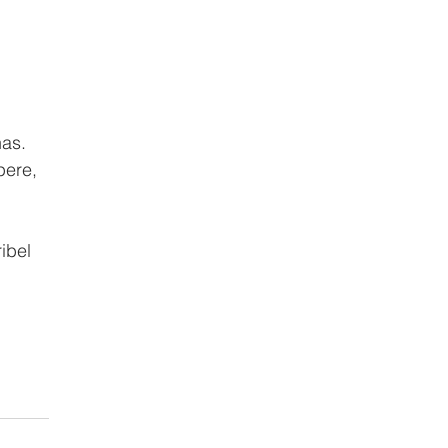
nas.
pere, 
ibel 
 