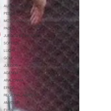
AUTOMOVILISMO
PESAS
MOTOCROSS
PADEL
JUEGOS DE INVIERNO
SOFTBOL
LUCHA
GOLF
JUEGOS
AGENDA
ARAUCANIA
EPADE
REGIONAL AMATEUR
AMATEUR
EVITA