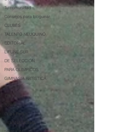
Tu comunidad
Consejos para bloguear
CLUBES
TALENTO NEUQUINO
EDITORIAL
LIFUNE SUR
DE SELECCIÓN
PARA OLIMPICOS
GIMNASIA ARTÍSTICA
RAFTING
TIRO
JIPA
Copa País
LIGA NACIONAL
NEWCOM