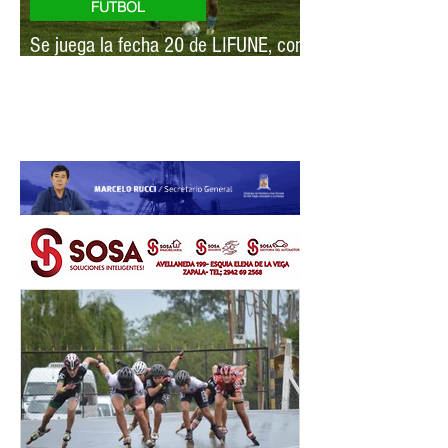
FUTBOL
Se juega la fecha 20 de LIFUNE, con
mucho por definir
NQN deportivo
NQNdeportivo