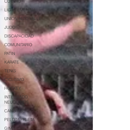
CUYANO
LIGA FEMENINA
UNIÓN ALTO VALLE
JUDO
DISCAPACIDAD
COMUNITARIO
PATIN
KARATE
TENIS
CICLISMO
HOCKEY
INTEGRADO
NEUQUINOS
CANOTAJE
PELOTA PALETA
GIMNASIA