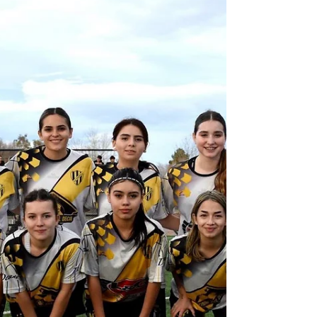
inician la temporada 2026 representando a
Neuquén, buscando el objetivo de mantener
a la provincia en lo más alto del fútbol
femenino. Decanas y Vino tinto abren la
competencia en Mitre y Agote Se abre la
edición 2026 del Torneo Regional Federal
Femenino de fútbol, competencia que reúne
a equipos de todo el país. Neuquén dice
presente con tres clubes: Confluencia,
Pacífico y Rincón, donde buscarán
defender los pergaminos conseguidos