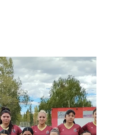
NQNdeportivo
2 min de lectura
Federal Femenino: El Deportivo
Rincón va por el gran salto
Las leonas inician este fin de semana la
competencia en la instancia Patagónica,
dónde el objeto es ser protagonistas. Las
Leonas se miden con el elenco de
Patagones El fin de semana se pone en
marcha el Torneo Regional Federal Amateur
Femenino, competencia que tiene a tres
elencos de Neuquén jugando la Región
Patagónica. Rincón vuelve a decir presente,