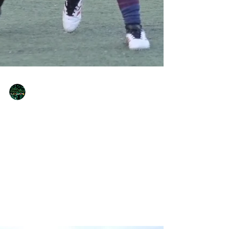
NQNdeportivo
2 min de lectura
Rueda la pelota, inicia el Torneo
Federal Regional femenino de fútbol
Pacífico, Confluencia y el Deportivo Rincón