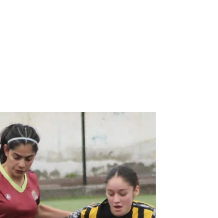
NQNdeportivo
2 min de lectura
Deportivo Rincón dio el primer paso
en el norte ante Newbery
Las leonas dieron vuelta un partido
complicado, sacaron una buena ventaja, y
ahora buscarán en Patagones la
clasificación. Rincón se va del norte con
ventaja de dos goles- Foto Noe Figueroa El
Torneo Federal Femenino 2026 comenzó
este sábado y el Deportivo Rincón arrancó
su participación con una valiosa victoria
como local. El conjunto neuquino derrotó 4 a
2 a Jorge Newbery de Carmen de
Patagones, en el encuentro de ida de la
primera ronda de la Región Patagónica, y
llegará c