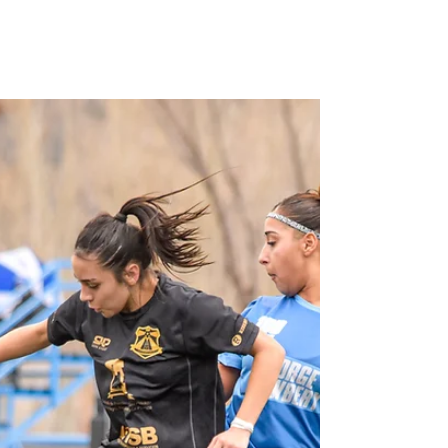
superaron a Pacífico en la vuelta, y se
quedaron con el boleto a la fase 2.
Confluencia ganó 3-0 la vuelta y está en la
segunda fase Se jugó el cotejo de vuelta de
la primera fase del Federal Femenino. En la
región Patagónica, Confluencia se quedó
con la llave ante Pacífico con un global de
5-1, y ahora espera rival en la siguiente
instancia. Las Vino Tinto fueron superiores
en cancha de Sapere, liquidaron la serie en
la primera etapa, y sa