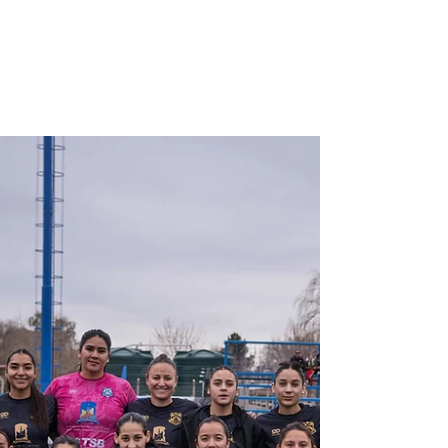
Federal Femenino: Un renovado
Pacífico que busca seguir en los
primeros planos
Las Decanas inician este fin de semana la
competencia nacional, donde buscará
seguir siendo protagonista como en las
últimas temporadas. Inicia este fin de
semana el Torneo Regional Federal Amateur
Femenino, competencia que tiene a tres
equipos neuquinos en la región patagónica.
Pacífico, histórico elenco candidato, inicia
con un plantel renovado, pero con la
intensión de ser candidato. Bajó la
conducción de Alejandro Gigena, Pacífico
va por otro camino Federal, competencia q