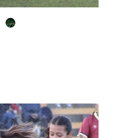
NQNdeportivo
2 min de lectura
En un cierre atractivo, Confluencia
se quedó con la ida ante Pacífico
En Mitre y Agote, las Vinotinto ganaron por
la mínima, y dejaron la serie abierta para la
vuelta en 7 días. Se jugó el partido de ida
de la primera fase del Federal Femenino. En
el duelo neuquino, Confluencia se llevó la
victoria 2-1 ante Pacífico como visitante, en
un juego que se abrió en los minutos finales.