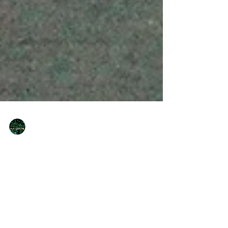
NQNdeportivo
1 min de lectura
Confluencia fue contundente y se
metió en la siguiente fase del
Federal Femenino
En el duelo neuquino, las vinotinto