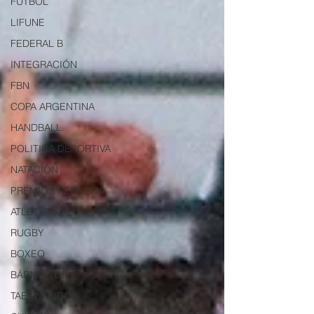
FUTBOL
LIFUNE
FEDERAL B
INTEGRACIÓN
FBN
COPA ARGENTINA
HANDBALL.
POLITICA DEPORTIVA
NATACIÓN
PREMIOS PEHUEN
ATLETISMO
RUGBY
BOXEO
BÁDMINTON
TAEKWONDO