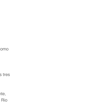
como 
s tres 
te, 
 Rio 