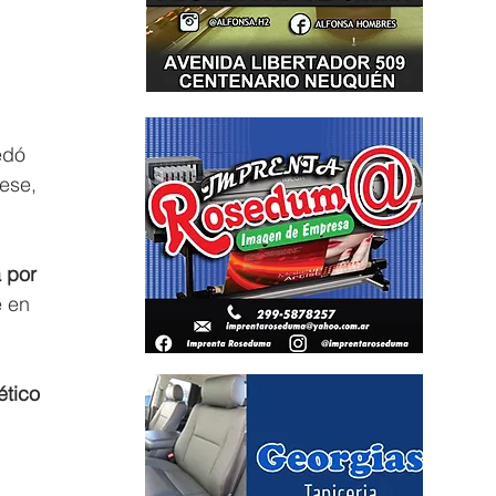
edó 
ese, 
 por 
e en 
ético 