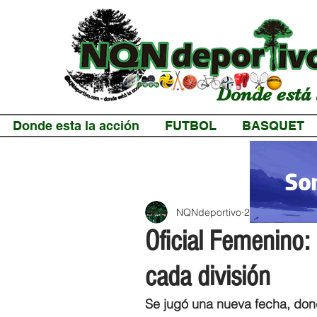
Donde está 
Donde esta la acción
FUTBOL
BASQUET
NQNdeportivo
2 min de lectur
Oficial Femenino: 
cada división
Se jugó una nueva fecha, donde