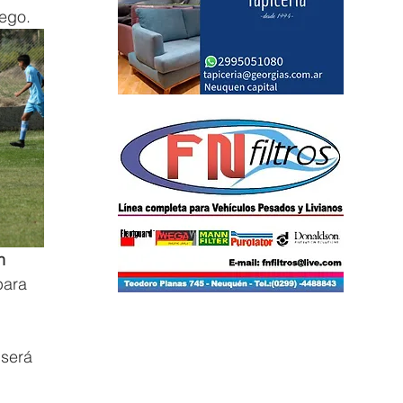
uego.
n 
para 
será 