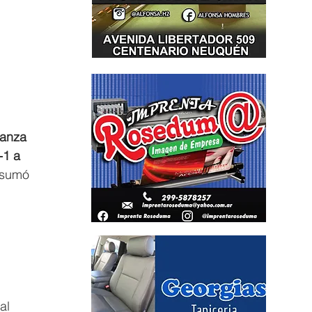
ianza 
-1 a 
 sumó 
al 