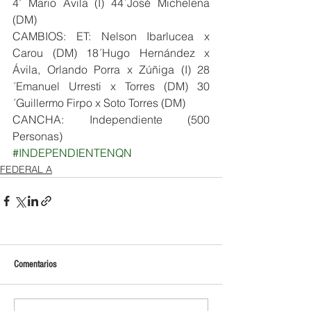
4’ Mario Ávila (I) 44´José Michelena 
(DM)
CAMBIOS: ET: Nelson Ibarlucea x 
Carou (DM) 18´Hugo Hernández x 
Ávila, Orlando Porra x Zúñiga (I) 28
´Emanuel Urresti x Torres (DM) 30
´Guillermo Firpo x Soto Torres (DM)
CANCHA: Independiente (500 
Personas)
#INDEPENDIENTENQN
FEDERAL A
Comentarios