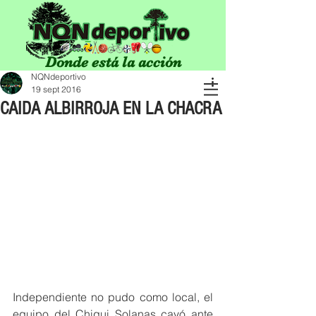
Donde está la acción
NQNdeportivo
19 sept 2016
CAIDA ALBIRROJA EN LA CHACRA
Independiente no pudo como local, el 
equipo del Chiqui Solanas cayó ante 