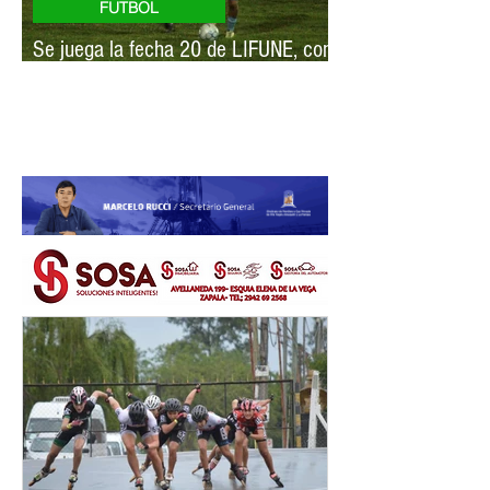
FUTBOL
Se juega la fecha 20 de LIFUNE, con
mucho por definir
NQN deportivo
NQNdeportivo