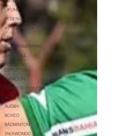
FUTBOL
LIFUNE
FEDERAL B
INTEGRACIÓN
FBN
COPA ARGENTINA
HANDBALL.
POLITICA
DEPORTIVA
NATACIÓN
PREMIOS PEHUEN
ATLETISMO
RUGBY
BOXEO
BÁDMINTON
TAEKWONDO