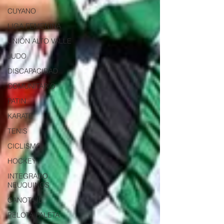
CUYANO
LIGA FEMENINA
UNIÓN ALTO VALLE
JUDO
DISCAPACIDAD
COMUNITARIO
PATIN
KARATE
TENIS
CICLISMO
HOCKEY
INTEGRADO
NEUQUINOS
CANOTAJE
PELOTA PALETA