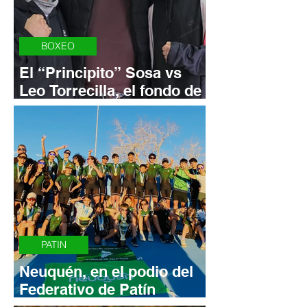
BOXEO
El “Principito” Sosa vs
Leo Torrecilla, el fondo de
una gran noche de boxeo
en Vista Alegre
PATIN
Neuquén, en el podio del
Federativo de Patín