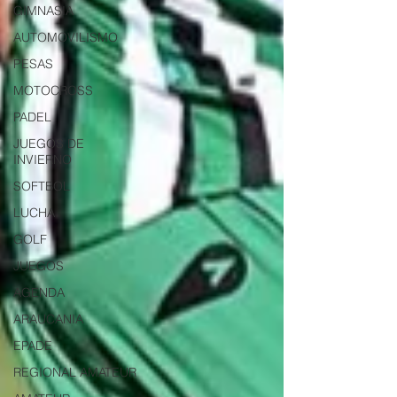
GIMNASIA
AUTOMOVILISMO
PESAS
MOTOCROSS
PADEL
JUEGOS DE
INVIERNO
SOFTBOL
LUCHA
GOLF
JUEGOS
AGENDA
ARAUCANIA
EPADE
REGIONAL AMATEUR