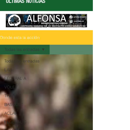
ÚLTIMAS NOTICIAS
Donde esta la acción
Todas las entradas
Todas las entradas
LAB
FEDERAL A
VOLEY
TFB
BASQUET
ACLAV
FEDERAL C