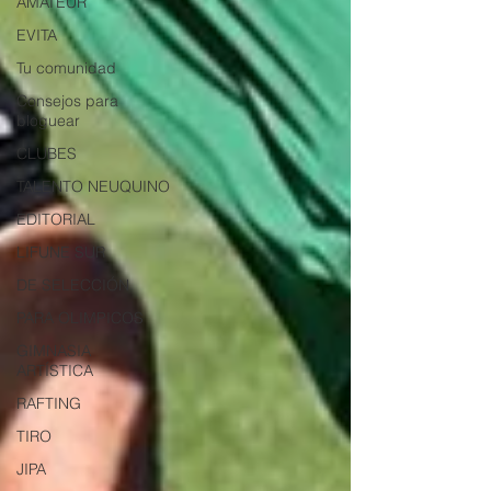
AMATEUR
EVITA
Tu comunidad
Consejos para
bloguear
CLUBES
TALENTO NEUQUINO
EDITORIAL
LIFUNE SUR
DE SELECCIÓN
PARA OLIMPICOS
GIMNASIA
ARTÍSTICA
RAFTING
TIRO
JIPA