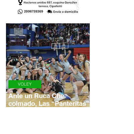
VOLEY
Ante un Ruca Che
colmado, Las “Panteritas”
se despidieron de
Neuquén con un gran
triunfo