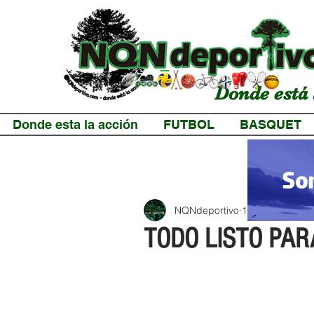
Donde está 
Donde esta la acción
FUTBOL
BASQUET
NQNdeportivo
1 min de lectur
TODO LISTO PAR