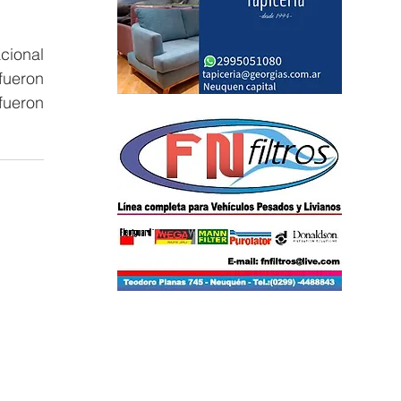
ional 
ueron 
fueron 