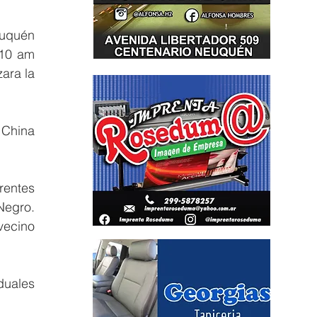
uquén 
10 am 
ara la 
China 
entes 
egro. 
ecino 
uales 