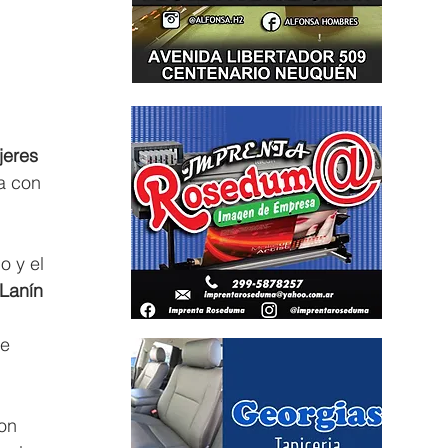
 
jeres 
a con 
 y el 
(Lanín 
 
e 
on 