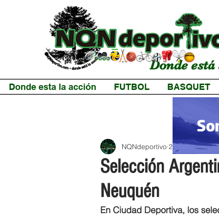
Donde está 
Donde esta la acción
FUTBOL
BASQUET
NQNdeportivo
2 min de lectur
Selección Argent
Neuquén
En Ciudad Deportiva, los sel