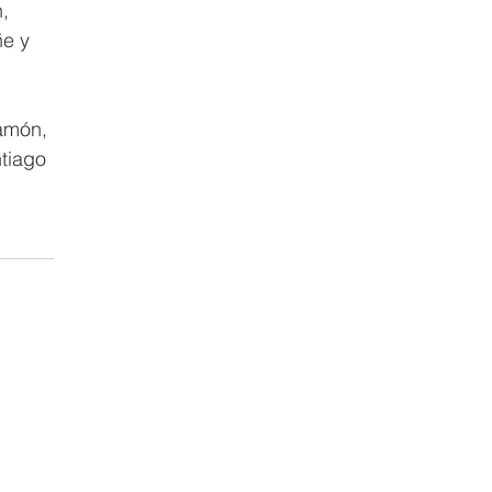
, 
ñe y 
amón, 
tiago 