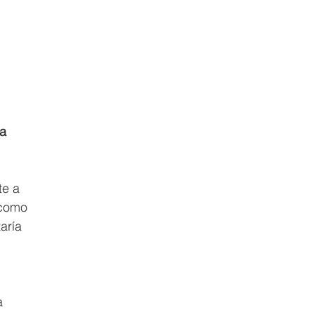
a 
e a 
 como 
aría 
a 