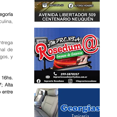
goría 
lina, 
trega 
al de 
os, y 
 
16hs. 
 Alta 
entre 