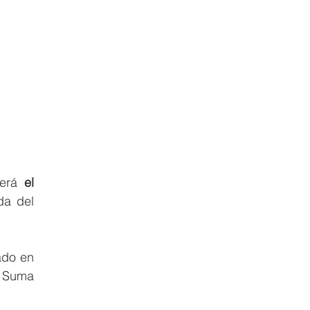
erá 
el 
a del 
do en 
 Suma 