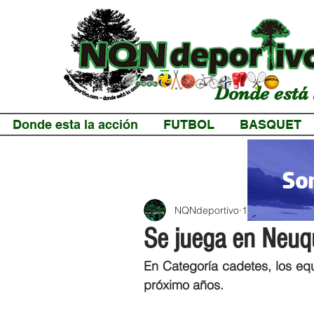
Donde está 
Donde esta la acción
FUTBOL
BASQUET
NQNdeportivo
1 min de lectur
Se juega en Neuqu
En Categoría cadetes, los equ
próximo años.