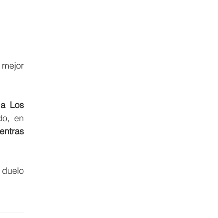
mejor 
a Los 
o, en 
entras 
duelo 