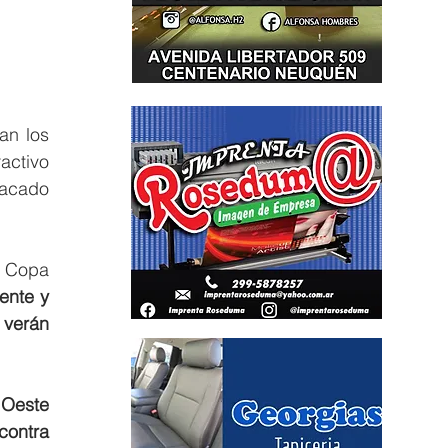
n los 
ctivo 
tacado 
a Copa 
nte y 
verán 
 Oeste 
ontra 