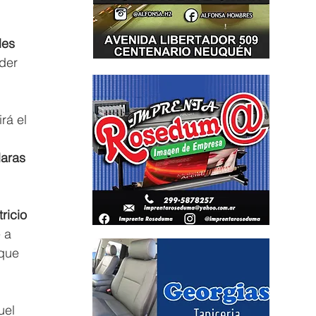
les 
der 
rá el 
laras 
ricio 
 a 
que 
uel 