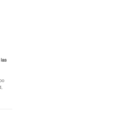
las 
po 
, 