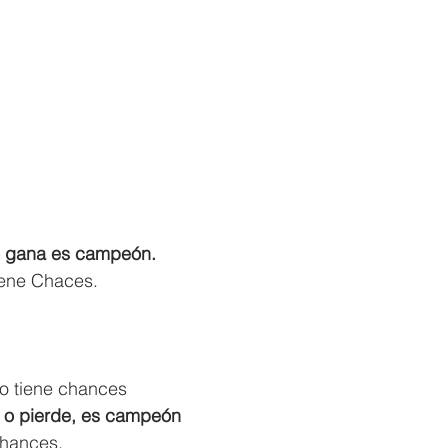
o gana es campeón.
tiene Chaces.
o tiene chances  
a o pierde, es campeón
chances.