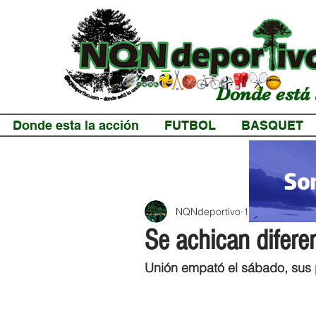
Donde está 
Donde esta la acción
FUTBOL
BASQUET
NQNdeportivo
1 min de lectur
Se achican diferen
Unión empató el sábado, sus p