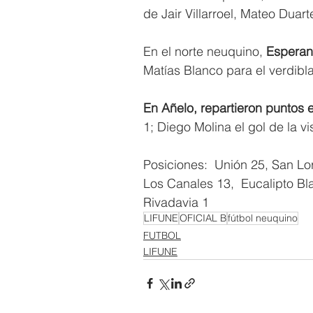
de Jair Villarroel, Mateo Duart
En el norte neuquino, 
Esperan
Matías Blanco para el verdibl
En Añelo, repartieron puntos e
1; Diego Molina el gol de la vis
Posiciones:  Unión 25, San Lo
Los Canales 13,  Eucalipto Blan
Rivadavia 1
LIFUNE
OFICIAL B
fútbol neuquino
FUTBOL
LIFUNE