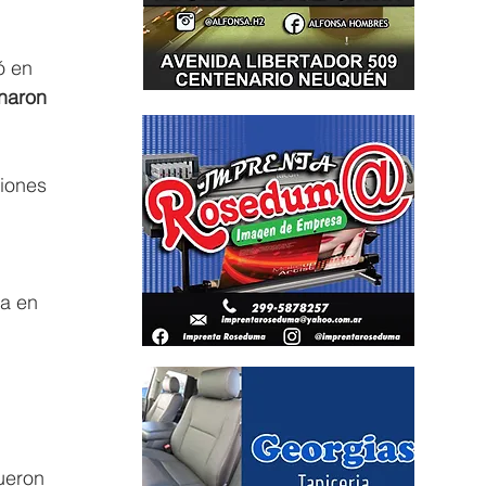
ó en 
naron 
iones 
ra en 
 
ueron 