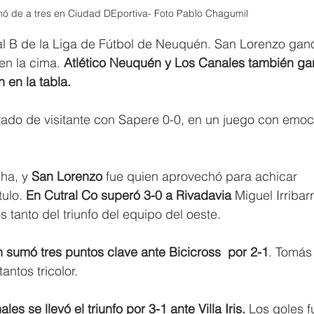
ó de a tres en Ciudad DEportiva- Foto Pablo Chagumil 
ial B de la Liga de Fútbol de Neuquén. San Lorenzo gan
en la cima.
 Atlético Neuquén y Los Canales también ga
 en la tabla.
ado de visitante con Sapere 0-0, en un juego con emoc
ha, y 
San Lorenzo
 fue quien aprovechó para achicar 
tulo. 
En Cutral Co superó 3-0 a Rivadavia
 Miguel Irribar
 tanto del triunfo del equipo del oeste.
 sumó tres puntos clave ante Bicicross  por 2-1
. Tomás
antos tricolor.
les se llevó el triunfo por 3-1 ante Villa Iris. 
Los goles f