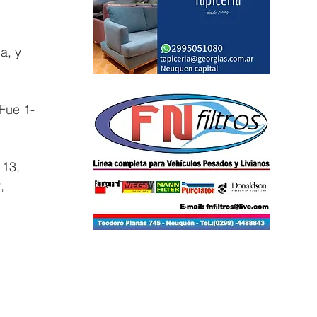
a, y 
 Fue 1-
 13, 
, 