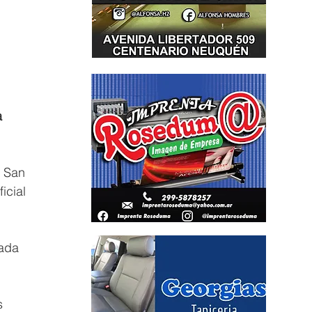
a 
 San 
icial 
ada 
s 