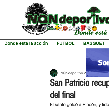
Donde está 
Donde esta la acción
FUTBOL
BASQUET
NQNdeportivo
2 min de lectur
San Patricio recup
del final
El santo goleó a Rincón, y li