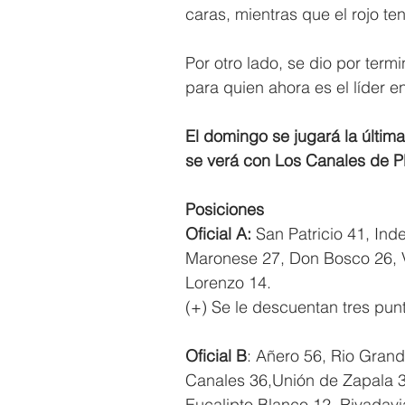
caras, mientras que el rojo te
Por otro lado, se dio por termi
para quien ahora es el líder e
El domingo se jugará la últim
se verá con Los Canales de Plo
Posiciones
Oficial A:
 San Patricio 41, Ind
Maronese 27, Don Bosco 26, Ve
Lorenzo 14.
(+) Se le descuentan tres punt
Oficial B
: Añero 56, Rio Gran
Canales 36,Unión de Zapala 34, 
Eucalipto Blanco 12, Rivadavi