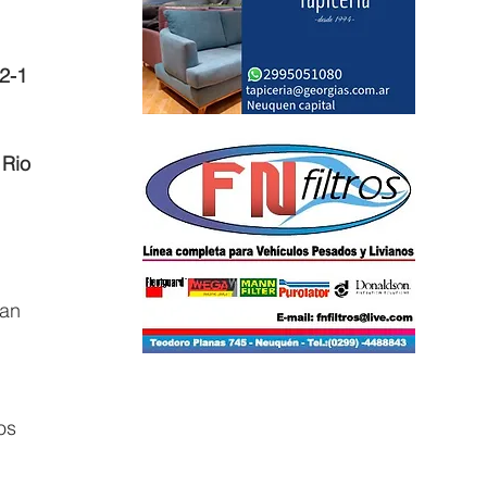
2-1 
 Rio 
an 
os 
 