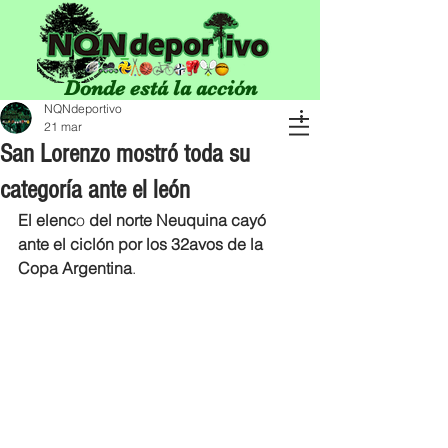
Donde está la acción
NQNdeportivo
21 mar
San Lorenzo mostró toda su
categoría ante el león
El elenc
o 
del
norte
Neuquina cayó 
ante el ciclón por los 32avos de la 
Copa Argentina
.