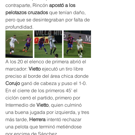
contraparte, Rincón 
apostó a los
pelotazos cruzados
 que tenían daño, 
pero que se desintegraban por falta de 
profundidad.
A los 20 el elenco de primera abrió el 
marcador: 
Vietto
 ejecutó un tiro libre 
preciso al borde del área chica donde 
Corujo
 ganó de cabeza y puso el 1-0. 
En el cierre de los primeros 45' el 
ciclón cerró el partido, primero por 
Intermedio de 
Vietto
, quien culminó 
una buena jugada por izquierda, y tres 
más tarde, 
Herrera
 intentó rechazar 
una pelota que terminó metiéndose 
por encima de Sánchez.