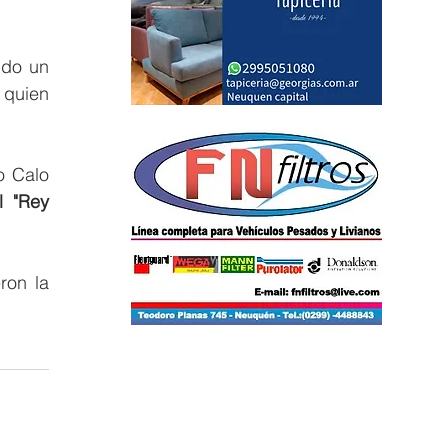
do un 
quien 
 Calo 
 "Rey 
ron la 