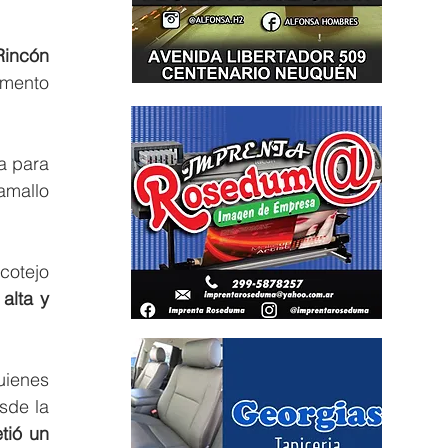
incón 
mento 
 para 
mallo 
otejo 
lta y 
ienes 
de la 
ió un 