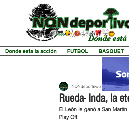
Donde está 
Donde esta la acción
FUTBOL
BASQUET
NQNdeportivo
2 min de lectur
Rueda- Inda, la e
El León le ganó a San Martín y
Play Off.