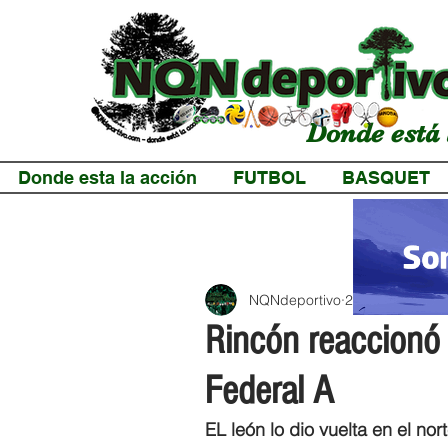
Donde está 
Donde esta la acción
FUTBOL
BASQUET
NQNdeportivo
2 min de lectur
Rincón reaccionó e
Federal A
EL león lo dio vuelta en el no