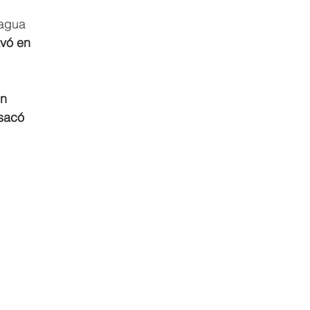
 agua 
avó en 
n 
sacó 