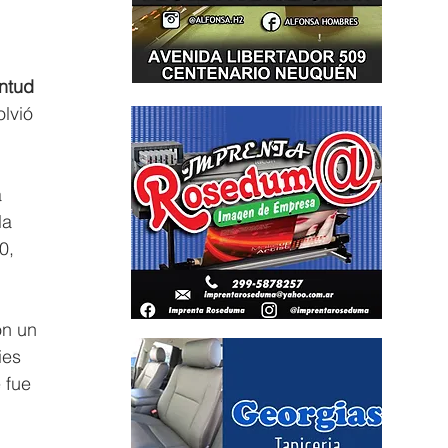
ntud 
lvió 
 
la 
0, 
n un 
ies 
 fue 