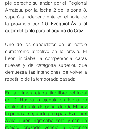
pie derecho su andar por el Regional 
Amateur, por la fecha 2 de la zona 8, 
superó a Independiente en el norte de 
la provincia por 1-0.
 Ezequiel Ávila el 
autor del tanto para el equipo de Ortiz. 
Uno de los candidatos en un cotejo 
sumamente atractivo en la previa. El 
León iniciaba la competencia caras 
nuevas y de categoría superior, que 
demuestra las intenciones de volver a 
repetir lo de la temporada pasada. 
En la primera etapa, tiro libre del local 
en ¾, Rueda lo ejecuta en forma de 
centro al punto de penal donde Muñoz 
la peina al segundo palo para Ezequiel 
Ávila, quien ingresaba solo, y con un 
remate cruzado venció a Ceferino 