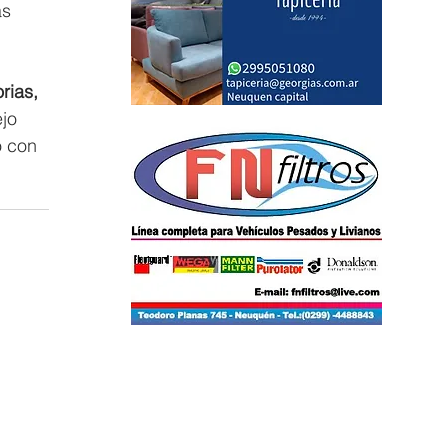
s 
rias, 
jo 
 con 