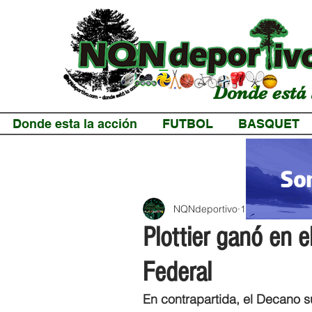
Donde está 
Donde esta la acción
FUTBOL
BASQUET
NQNdeportivo
1 min de lectur
Plottier ganó en e
Federal
En contrapartida, el Decano su