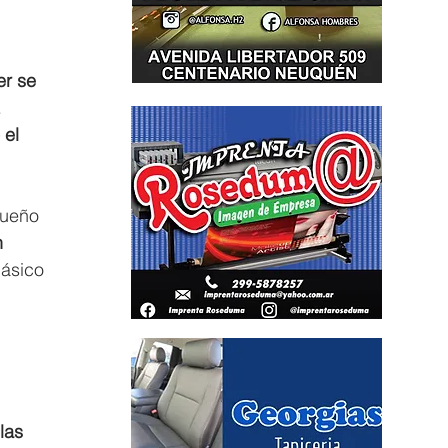
er se 
.
 el 
dueño 
n 
ásico 
 
las 