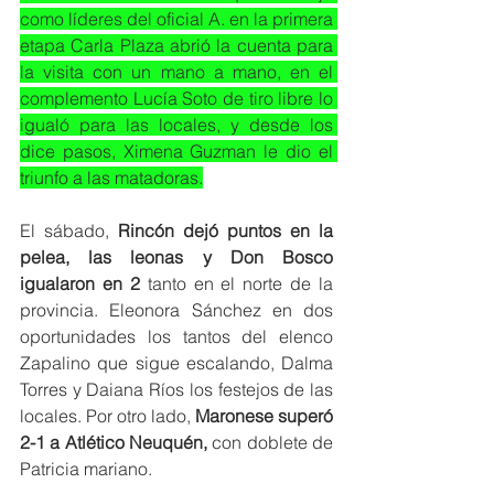
como líderes del oficial A. en la primera 
etapa Carla Plaza abrió la cuenta para 
la visita con un mano a mano, en el 
complemento Lucía Soto de tiro libre lo 
igualó para las locales, y desde los 
dice pasos, Ximena Guzman le dio el 
triunfo a las matadoras.
El sábado, 
Rincón dejó puntos en la 
pelea, las leonas y Don Bosco 
igualaron en 2
 tanto en el norte de la 
provincia. Eleonora Sánchez en dos 
oportunidades los tantos del elenco 
Zapalino que sigue escalando, Dalma 
Torres y Daiana Ríos los festejos de las 
locales. Por otro lado, 
Maronese superó 
2-1 a Atlético Neuquén,
 con doblete de 
Patricia mariano. 