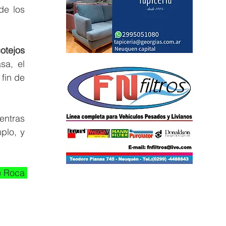
e los 
tejos 
a, el 
fin de 
ntras 
lo, y 
) Roca 