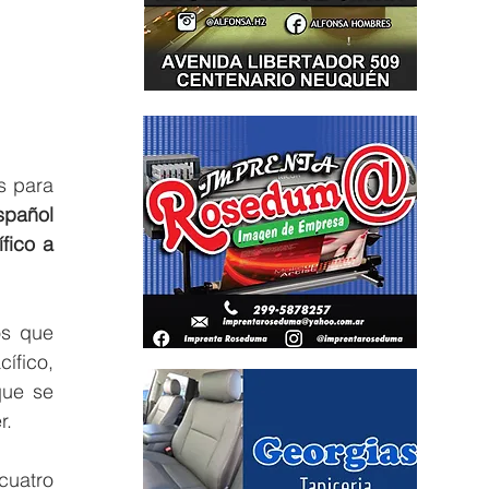
 para 
pañol 
ico a 
s que 
pueden ser cruciales para la pelea de la zona alta. Tras la derrota del sábado ante Pacífico, 
ue se 
r. 
cuatro 