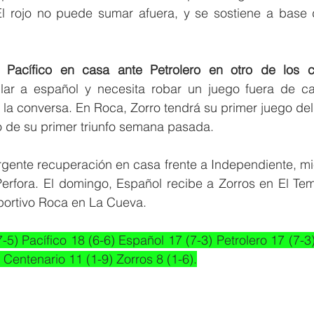
 El rojo no puede sumar afuera, y se sostiene a base d
e 
Pacífico en casa ante Petrolero en otro de los co
ilar a español y necesita robar un juego fuera de cas
la conversa. En Roca, Zorro tendrá su primer juego del 
 de su primer triunfo semana pasada. 
rgente recuperación en casa frente a Independiente, mie
Perfora. El domingo, Español recibe a Zorros en El Temp
eportivo Roca en La Cueva. 
7-5) Pacífico 18 (6-6) Español 17 (7-3) Petrolero 17 (7-3
Centenario 11 (1-9) Zorros 8 (1-6).