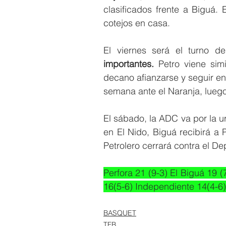
clasificados frente a Biguá.
cotejos en casa. 
El viernes será el turno d
importantes. 
Petro viene sim
decano afianzarse y seguir en 
semana ante el Naranja, luego
El sábado, la ADC va por la u
en El Nido, Biguá recibirá a 
Petrolero cerrará contra el D
Perfora 21 (9-3) El Biguá 19 (
16(5-6) Independiente 14(4-6) 
BASQUET
TFB