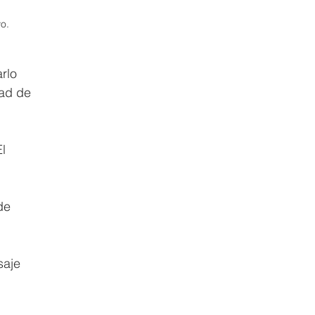
o. 
rlo 
dad de 
El 
de 
saje 