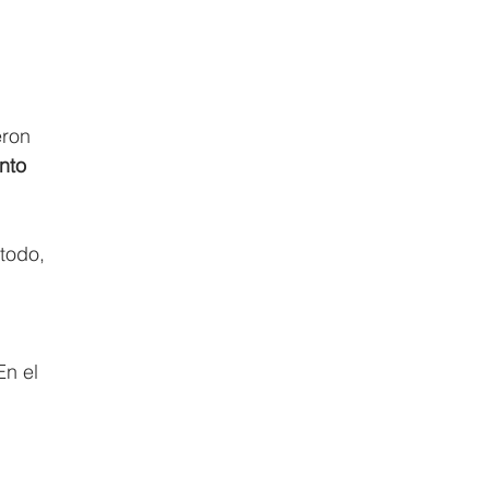
ron 
nto 
todo, 
 
En el 