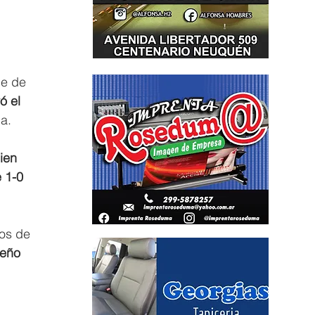
he de 
ó el 
a.
ien 
e 1-0 
os de 
ueño 