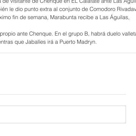
a de visitante de Chenque en EL Calafate ante Las Águil
ién le dio punto extra al conjunto de Comodoro Rivadav
ximo fin de semana, Marabunta recibe a Las Águilas, 
 propio ante Chenque. En el grupo B, habrá duelo vallet
ntras que Jabalíes irá a Puerto Madryn.