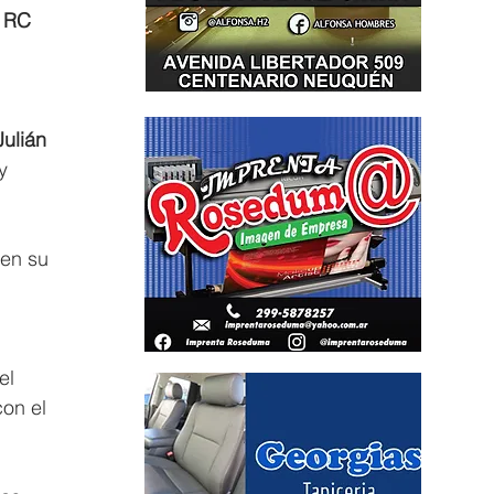
 RC 
Julián 
y 
en su 
el 
on el 