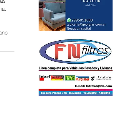
as  
ia.
ano 