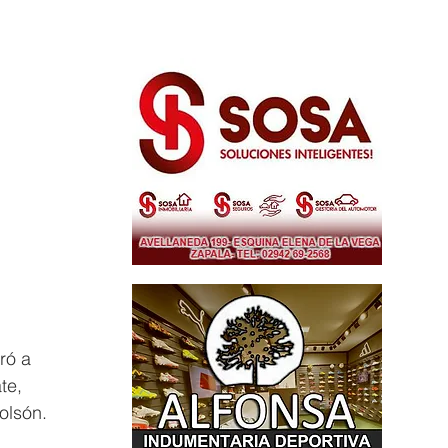
ró a 
te, 
olsón.