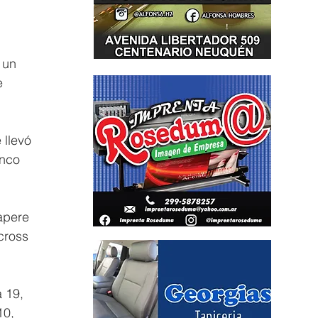
 un 
e 
 llevó 
inco 
apere 
cross 
 19, 
10, 