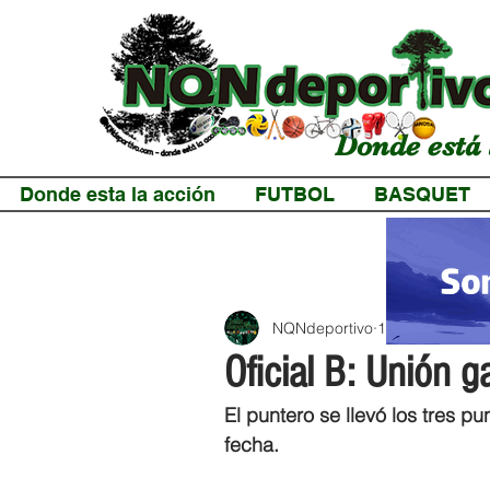
Donde está 
Donde esta la acción
FUTBOL
BASQUET
NQNdeportivo
1 min de lectur
Oficial B: Unión g
El puntero se llevó los tres p
fecha.