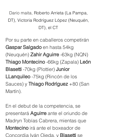
Dario maita, 
Roberto Arrieta (La Pampa, 
DT), Victoria Rodríguez López (Neuquén, 
DT), el CT 
Por su parte en caballeros competirán 
Gaspar Salgado
 en hasta 54kg 
(Neuquén) 
Zahir Aguirre
 -63kg (NQN) 
Thiago Montecino
 -66kg (Zapala)
 León 
Blasetti
 -70kg (Plottier) 
Junior 
LLanquileo
 -75kg (Rincón de los 
Sauces) y 
Thiago Rodríguez
 +80 (San 
Martín).
En el debut de la competencia, se 
presentará
 Aguirre 
ante el oriundo de 
Madryn Tobías Cabrera, mientas que
Montecino
 irá ante el boxeador de 
Concordia Iván Ojeda, y 
Blasetti 
se 