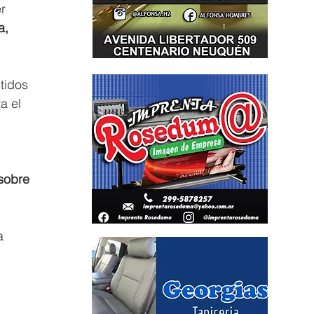
r 
a, 
tidos 
a el 
sobre 
a 