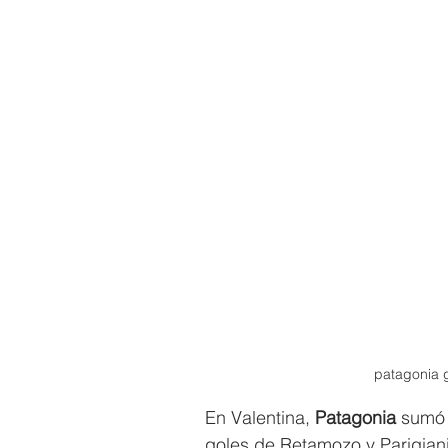
patagonia g
En Valentina, 
Patagonia
 sumó 
goles de Retamozo y Parigiani