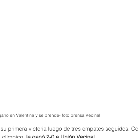
anó en Valentina y se prende- foto prensa Vecinal 
su primera victoria luego de tres empates seguidos. Co
 olímpico,
 le ganó 2-0 a Unión Vecinal.