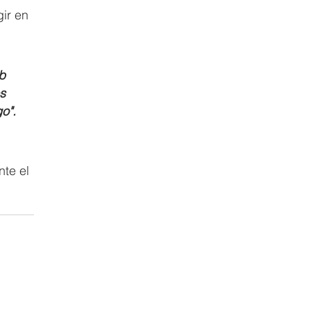
gir en 
b 
s 
o".
te el 