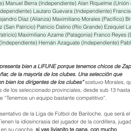
se) Manuel Berra (Independiente) Alan Riquelme (Unión 
ndependiente) Lautaro Guevara (Independiente) Francis
jandro Díaz (Alianza) Maximiliano Morales (Pacífico) Br
 (San Patricio) Patricio Dalino (Rio Grande) Ezequiel La
Patricio) Maximiliano Azame (Patagonia) Franco Reyes (
(Independiente) Hernán Azaguate (Independiente) Pabl
epresenta bien a LIFUNE porque tenemos chicos de Zapa
ñar, de la mayoría de los clubes. Una selección que 
n bien los dirigentes de los clubes” 
sostuvo Morales, q
 de los seleccionado provinciales, desde sub 13 hasta 
 “Tenemos un equipo bastante competitivo”.
esentativo de la Liga de Fútbol de Bariloche, que será el
enen la idiosincrasia del jugador de la cordillera, juga
r en su cancha,
 si vas livianito te gana, con mucho 