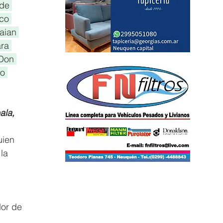
de 
co 
aian 
ra 
Don 
o 
la, 
uien 
la 
 
dor de 