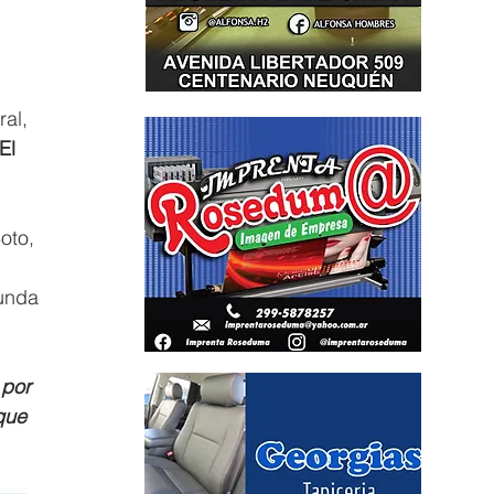
al, 
 El 
oto, 
gunda 
por 
que 