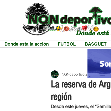
Donde está 
Donde esta la acción
FUTBOL
BASQUET
NQNdeportivo
2 min de lectur
La reserva de Arg
región
Desde este jueves, el “Semille