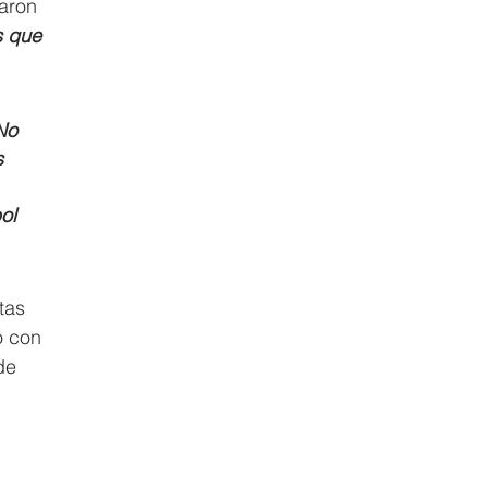
aron 
s que 
No 
 
ol 
tas 
ó con 
de 