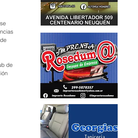
 se 
ncias 
sde 
ub de 
ión 