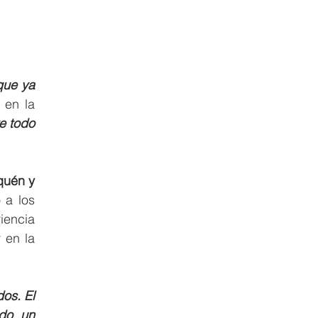
que ya 
en la 
e todo 
uén y 
a los 
encia 
en la 
s. El 
do un 