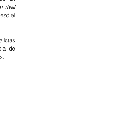
rival 
esó el 
istas 
ia de 
s.