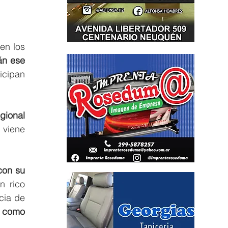
en los 
n ese 
cipan 
ional 
viene 
on su 
 rico 
cia de 
 como 