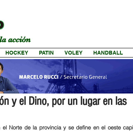
la acción
HOCKEY
PATIN
VOLEY
HANDBALL
a
n y el Dino, por un lugar en las
 el Norte de la provincia y se define en el oeste capit