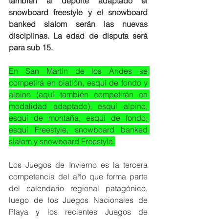
también al deporte adaptado el 
snowboard freestyle y el snowboard 
banked slalom serán las nuevas 
disciplinas. La edad de disputa será 
para sub 15.
En San Martín de los Andes se 
competirá en biatlón, esquí de fondo y 
alpino (aquí también competirán en 
modalidad adaptado), esquí alpino, 
esquí de montaña, esquí de fondo, 
esquí Freestyle, snowboard banked 
slalom y snowboard Freestyle.
Los Juegos de Invierno es la tercera 
competencia del año que forma parte 
del calendario regional patagónico, 
luego de los Juegos Nacionales de 
Playa y los recientes Juegos de 