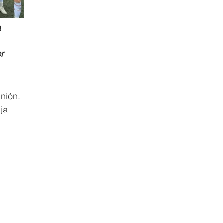
 
 
r 
nión. 
ja. 