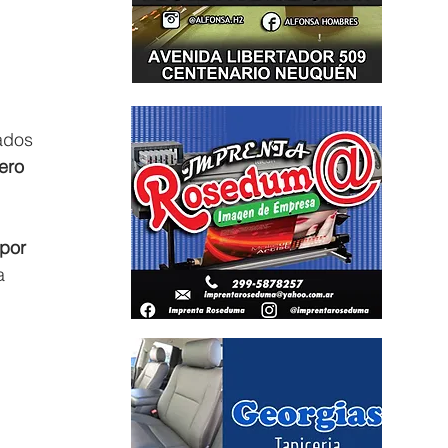
ados 
ero 
por 
a 