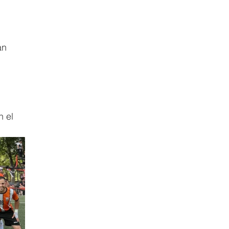
an 
 el 