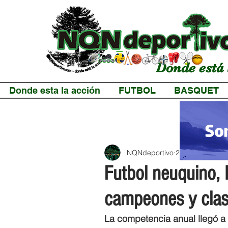
Donde está 
Donde esta la acción
FUTBOL
BASQUET
NQNdeportivo
2 min de lectur
Futbol neuquino, 
campeones y clasi
La competencia anual llegó a s