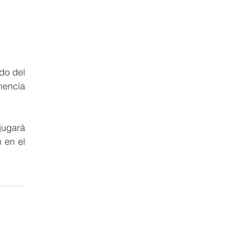
do del 
encia 
jugará 
 en el 