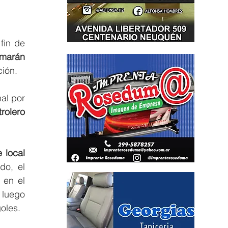
in de 
marán 
ción.
al por 
olero 
 local 
do, el 
en el 
 luego 
oles.