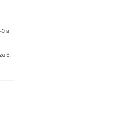
-0 a 
za 6, 