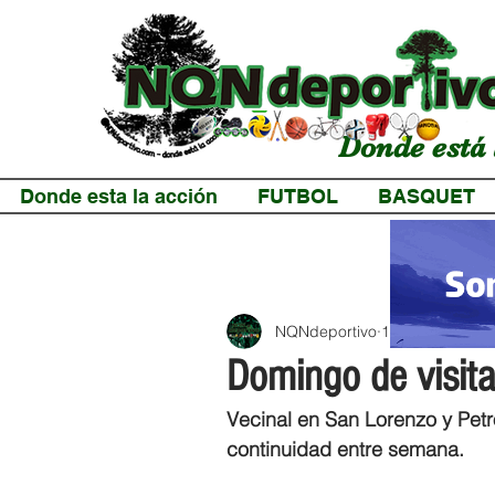
Donde está 
Donde esta la acción
FUTBOL
BASQUET
NQNdeportivo
1 min de lectur
Domingo de visitan
Vecinal en San Lorenzo y Petro
continuidad entre semana.