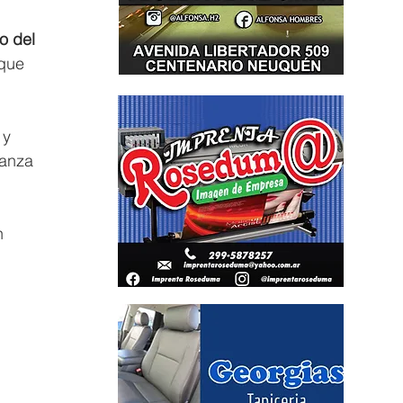
o del 
 que 
 y 
ianza 
n 