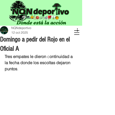
Donde está la acción
NQNdeportivo
12 oct 2025
Domingo a pedir del Rojo en el
Oficial A
Tres empates le dieron
 c
ontinuidad a 
la fecha donde los escoltas dejaron 
puntos
.