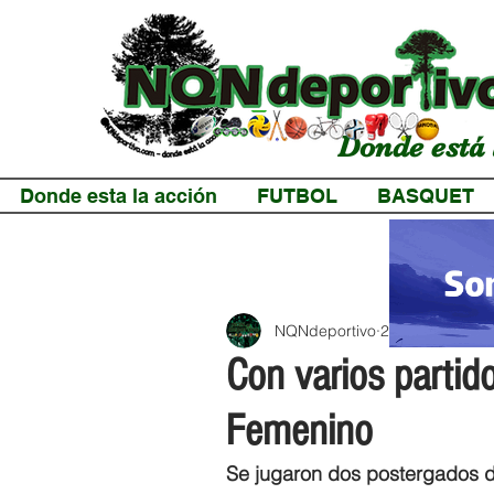
Donde está 
Donde esta la acción
FUTBOL
BASQUET
NQNdeportivo
2 min de lectur
Con varios partidos
Femenino
Se jugaron dos postergados de