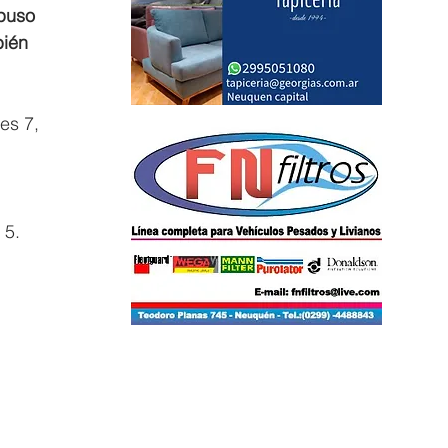
puso 
bién 
es 7, 
 5.