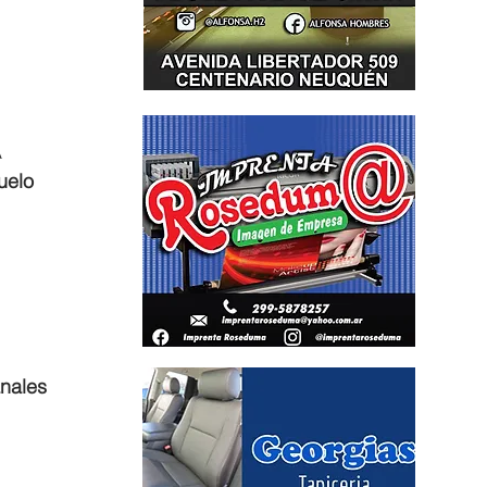
 
uelo 
nales 