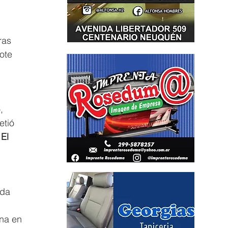
tras 
ote 
, 
tió 
El 
ada 
na en 