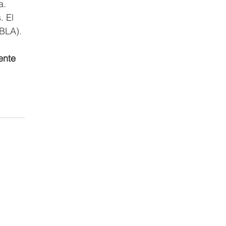
. 
. El 
BLA).
ente 
 