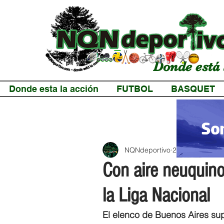
Donde está 
Donde esta la acción
FUTBOL
BASQUET
NQNdeportivo
2 min de lectur
Con aire neuquino
la Liga Nacional
El elenco de Buenos Aires sup