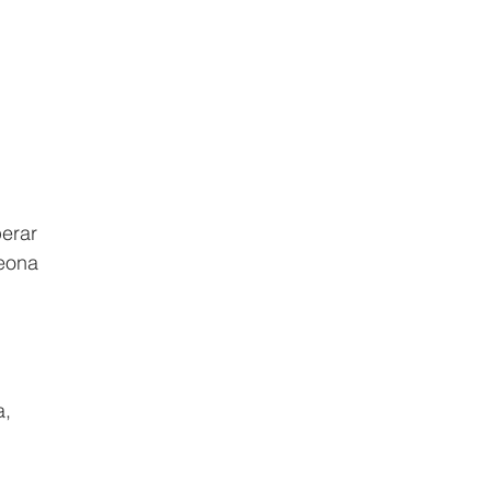
erar 
eona 
 
, 