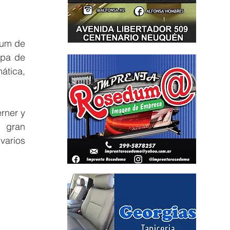
um de 
pa de 
tica, 
ner y 
 gran 
arios 