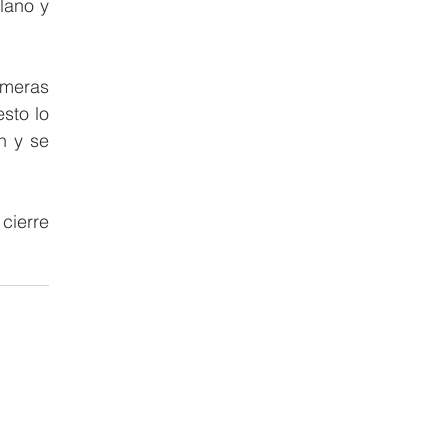
ano y 
meras 
to lo 
 y se 
cierre 