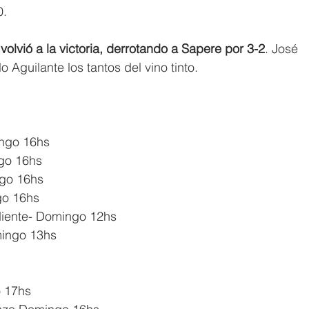
0.
volvió a la victoria, derrotando a Sapere por 3-2
. José 
 Aguilante los tantos del vino tinto.
ingo 16hs
go 16hs
ngo 16hs
go 16hs
diente- Domingo 12hs
mingo 13hs
 17hs