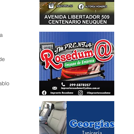
a 
de 
ablo 