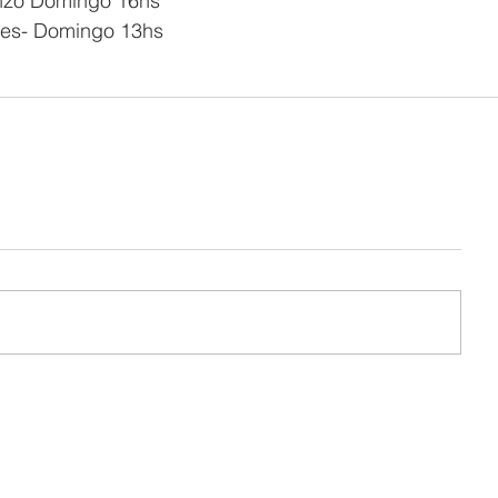
enzo Domingo 16hs
les- Domingo 13hs