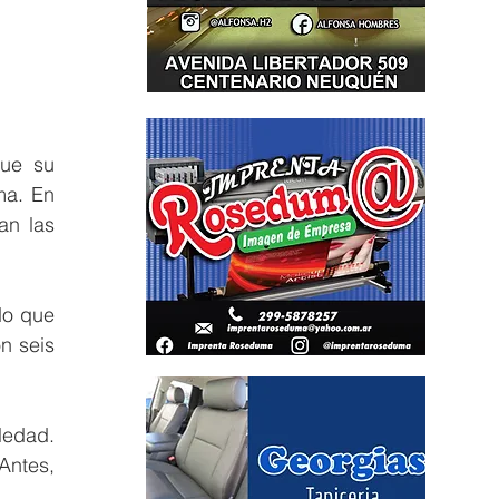
ue su 
a. En 
n las 
o que 
 seis 
edad. 
Antes, 