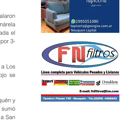
laron 
árela 
da el 
 por 3-
a Los 
jo se 
uén y 
 sumó 
a San 