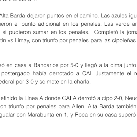
lta Barda dejaron puntos en el camino. Las azules igua
eron el punto adicional en los penales. Las verde am
 si pudieron sumar en los penales.  Completó la jorna
ín vs Limay, con triunfo por penales para las cipoleñas
ó en casa a Bancarios por 5-0 y llegó a la cima junto 
 postergado había derrotado a CAI. Justamente el ro
ederal por 3-0 y se mete en la charla.
finido la Línea A donde CAI A derrotó a cipo 2-0, Neuq
con triunfo por penales para Allen, Alta Barda también
igualar con Marabunta en 1, y Roca en su casa superó 