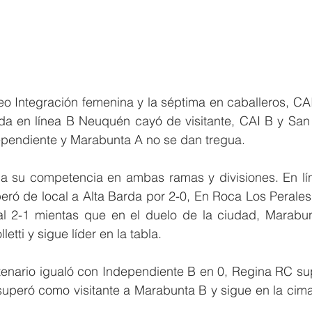
neo Integración femenina y la séptima en caballeros, CA
rda en línea B Neuquén cayó de visitante, CAI B y San 
dependiente y Marabunta A no se dan tregua.
ia su competencia en ambas ramas y divisiones. En lín
ró de local a Alta Barda por 2-0, En Roca Los Perales
cal 2-1 mientas que en el duelo de la ciudad, Marabun
etti y sigue líder en la tabla.
tenario igualó con Independiente B en 0, Regina RC sup
uperó como visitante a Marabunta B y sigue en la cima 