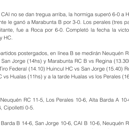
CAI no se dan tregua arriba, la hormiga superó 6-0 a Hu
e le ganó a Marabunta B por 3-0. Los perales (tres par
tante, fue a Roca por 6-0. Completó la fecha la victor
ay HC.
partidos postergados, en línea B se medirán Neuquén Rc
 San Jorge (14hs) y Marabunta RC B vs Regina (13.30h
Tiro Federal (14.10) Huincul HC vs San Jorge (15.40) Ro
vs Hualas (11hs) y a la tarde Hualas vs los Perales (1
Neuquén RC 11-5, Los Perales 10-6, Alta Barda A 10-6
 Cipolletti 0-5.
a Barda B 14-6, San Jorge 10-6, CAI B 10-6, Neuquén R