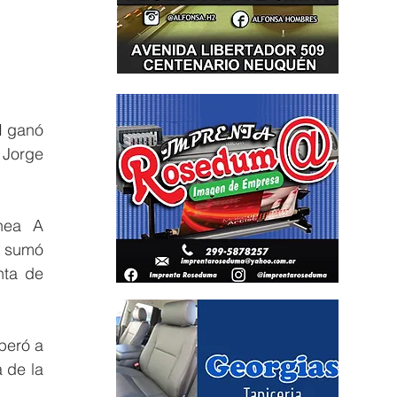
I ganó 
Jorge 
ea  A 
 sumó 
ta de 
eró a 
de la 