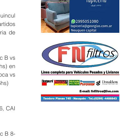
incul 
tidos 
ia de 
 B vs 
s) en 
ca vs 
6hs)
, CAI 
c B 8-