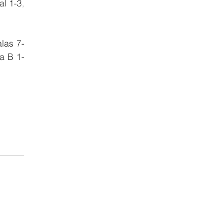
 1-3, 
las 7-
a B 1-