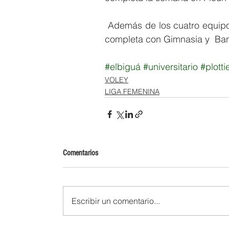
 Además de los cuatro equipos mencionados, la zona A de la Liga Argentina Femenina se 
completa con Gimnasia y  Ban
#elbiguá
#universitario
#plotti
VOLEY
LIGA FEMENINA
Comentarios
Escribir un comentario...