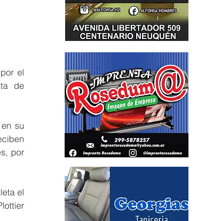
or el 
ta de 
en su 
eciben 
s, por 
eta el 
ttier 