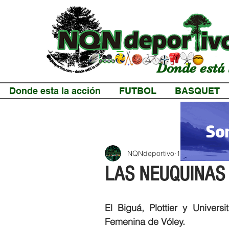
Donde está 
Donde esta la acción
FUTBOL
BASQUET
NQNdeportivo
1 min de lectur
LAS NEUQUINAS
El Biguá, Plottier y Univer
Femenina de Vóley.