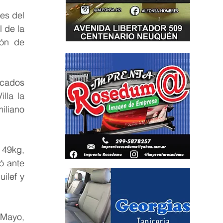
es del 
 de la 
ón de 
icados 
la la 
liano 
49kg, 
 ante 
lef y 
 Mayo, 