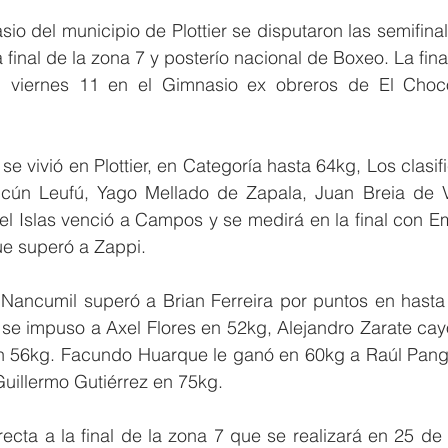
io del municipio de Plottier se disputaron las semifinal
final de la zona 7 y posterío nacional de Boxeo. La final
l viernes 11 en el Gimnasio ex obreros de El Choc
e vivió en Plottier, en Categoría hasta 64kg, Los clasif
cún Leufú, Yago Mellado de Zapala, Juan Breia de Vil
l Islas venció a Campos y se medirá en la final con Emi
que superó a Zappi.
 Nancumil superó a Brian Ferreira por puntos en hasta 
se impuso a Axel Flores en 52kg, Alejandro Zarate cayó
n 56kg. Facundo Huarque le ganó en 60kg a Raúl Pangui
uillermo Gutiérrez en 75kg.
irecta a la final de la zona 7 que se realizará en 25 de