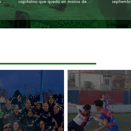
nde
capitalino que quedó en manos de
septiembr
Neuq
Independiente por 3-2.
zona 3 de
na.
que condi
a
con los go
había igu
Rios.