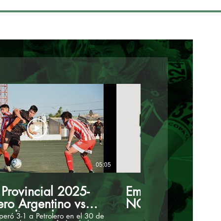
05:05
Provincial 2025-
Emisión en direct
ero Argentino vs
NQN Deportivo
endiente de
uperó 3-1 a Petrolero en el 30 de