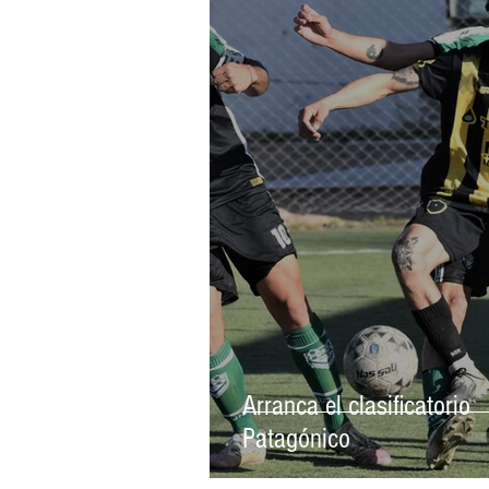
PREMIOS PEHUEN
ATLETISM
UNIÓN ALTO VALLE
JUDO
Arranca el clasificatorio
Patagónico