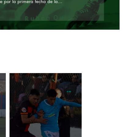
e por la primera fecha de la
uén
 la Copa Provincial. el equipo
ce Gustavo Coronel se impuso
les de Villa, Vergara, y Martín,
alado transitoriamente Alexis