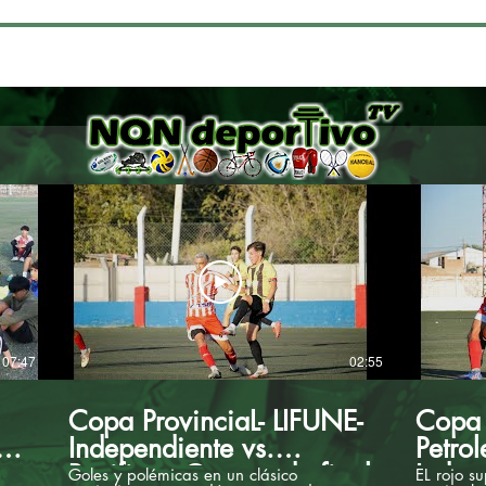
07:47
02:55
Copa ProvinciaL- LIFUNE-
Copa 
Independiente vs.
Petrol
Pacifico - Cuartos de final
Indep
Goles y polémicas en un clásico
EL rojo s