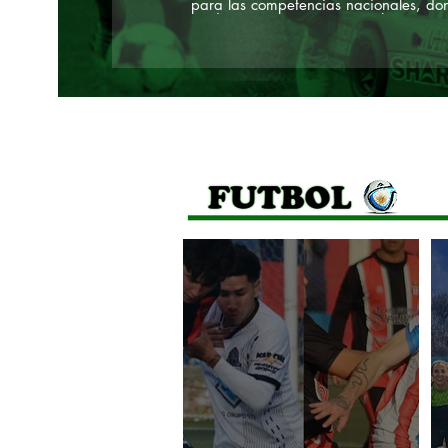
para las competencias nacionales, do
tendrá en primera instancia los Juegos
EPADe en La Pampa la próxima sema
En el último entrenamiento de cara a l
presentación de la lista definitiva,
hablamos con Roger Morales, DT del
seleccionado, y Fabián Tardella,
ayudante de Campo y captador.