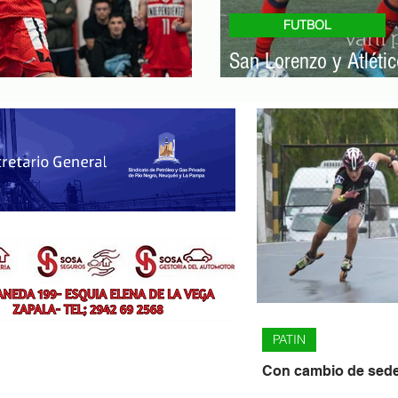
FUTBOL
San Lorenzo y Atlétic
mer punto fue para el rojo
promoción
PATIN
Con cambio de sede,