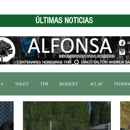
ÚLTIMAS NOTICIAS
 A
VOLEY
TFB
BASQUET
ACLAV
FEDERA
FBN
COPA ARGENTINA
HANDBALL.
POLITICA D