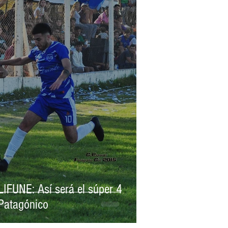
CUYANO
LIGA FEMENINA
LIFUNE: Así será el súper 4
Patagónico