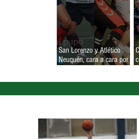
San Lorenzo y Atlético
C
Neuquén, cara a cara por
c
la promoción
F