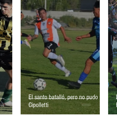
O
RUGBY
BOXEO
BÁDMINTON
TAEKWONDO
DISCAPACIDAD
COMUNITARIO
PATIN
KARATE
El santo batalló, pero no pudo en
Cipolletti