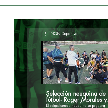
NQN Deportivo
Selección neuquina de
fútbol- Roger Morales y
Fabián Tardella
El seleccionado neuquino se prepara