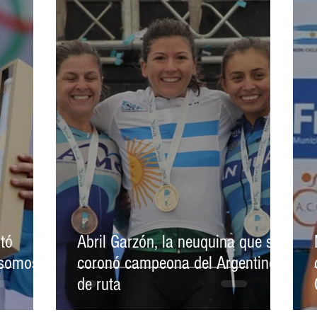
O
RUGBY
BOXEO
BÁDMINTON
TAEKWONDO
DISCAPACIDAD
COMUNITARIO
PATIN
KARATE
tó
Abril Garzón, la neuquina que se
 somos
coronó campeona del Argentino
de ruta