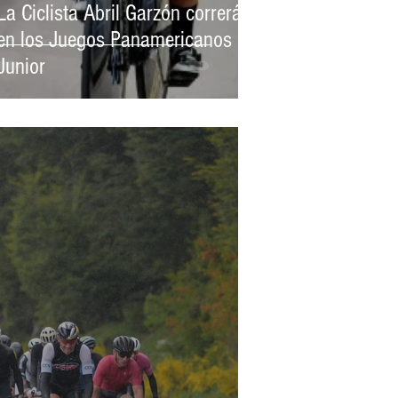
La Ciclista Abril Garzón correrá
en los Juegos Panamericanos
Junior