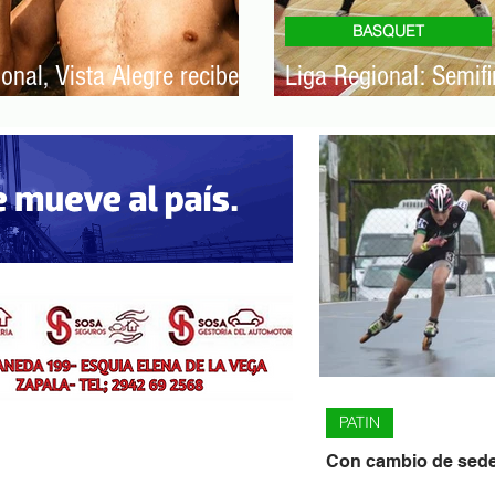
BASQUET
onal, Vista Alegre recibe
Liga Regional: Semif
de la competencia
PATIN
Con cambio de sede,