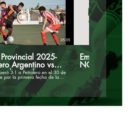
05:05
Provincial 2025-
Emisión en direct
ero Argentino vs
NQN Deportivo
endiente de
uperó 3-1 a Petrolero en el 30 de
e por la primera fecha de la
uén
 la Copa Provincial. el equipo
ce Gustavo Coronel se impuso
les de Villa, Vergara, y Martín,
alado transitoriamente Alexis