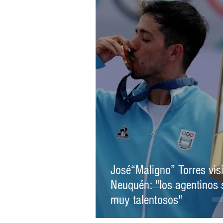
PREMIOS PEHUEN
ATLETISM
UNIÓN ALTO VALLE
JUDO
José“Maligno” Torres visi
Neuquén: "los agentinos
muy talentosos"