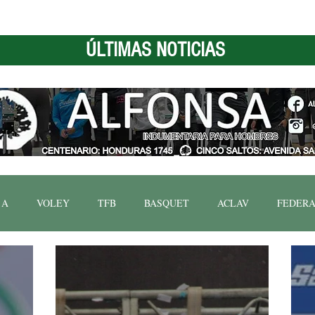
ÚLTIMAS NOTICIAS
 A
VOLEY
TFB
BASQUET
ACLAV
FEDERA
FBN
COPA ARGENTINA
HANDBALL.
POLITICA D