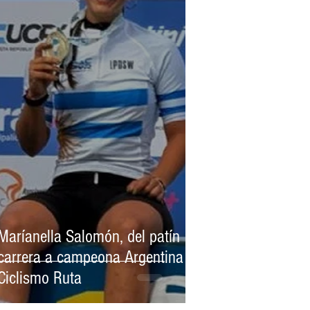
CUYANO
LIGA FEMENINA
Maríanella Salomón, del patín
carrera a campeona Argentina de
Ciclismo Ruta